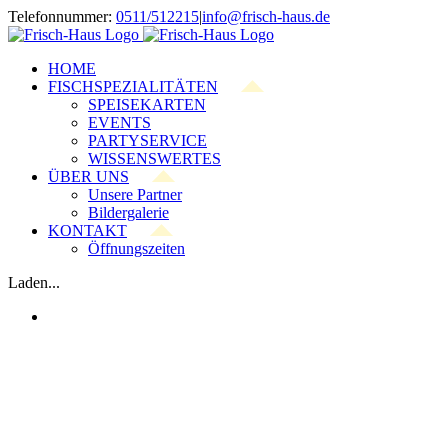
Zum
Telefonnummer:
0511/512215
|
info@frisch-haus.de
Inhalt
springen
HOME
FISCHSPEZIALITÄTEN
SPEISEKARTEN
EVENTS
PARTYSERVICE
WISSENSWERTES
ÜBER UNS
Unsere Partner
Bildergalerie
KONTAKT
Öffnungszeiten
Laden...